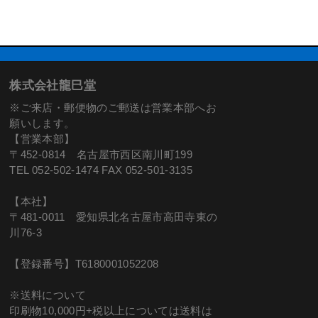
株式会社龍巳堂
※ご来店・郵便物のご郵送は営業本部へお
願いします。
【営業本部】
〒452-0814 名古屋市西区南川町199
TEL 052-502-1474 FAX 052-501-3135
【本社】
〒481-0011 愛知県北名古屋市高田寺東の
川76-3
【登録番号】T6180001052208
※送料について
印刷物10,000円+税以上については送料は