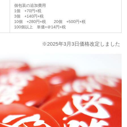
個包装の追加費用
1個 +70円+税
3個 +140円+税
10個 +280円+税 20個 +500円+税
100個以上 単価+＠14円+税
※2025年3月3日価格改定しました