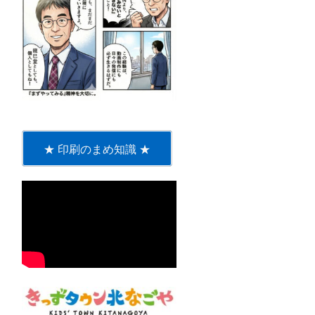
★ 印刷のまめ知識 ★