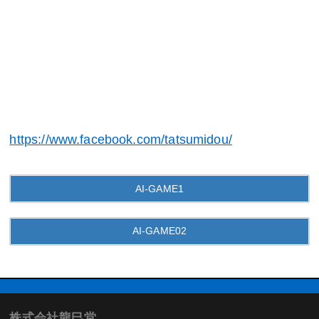
https://www.facebook.com/tatsumidou/
AI-GAME1
AI-GAME02
株式会社龍巳堂