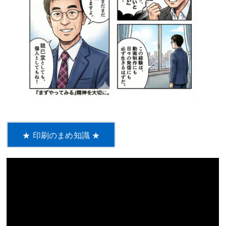
★ 印刷のまめ知識 ★