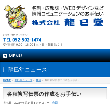
お問い合わせください
TEL
052-502-1474
受付時間 9:00 - 18:00 [ 土・日・祝日除く ]
MENU
龍巳堂ニュース
HOME
»
龍巳堂ニュース
»
印刷
»
各種複写伝票の作成をお手伝い
各種複写伝票の作成をお手伝い
投稿日 : 2026年6月24日
カテゴリー :
印刷