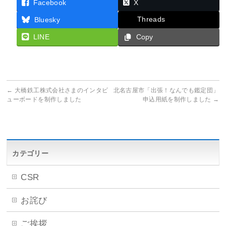
Facebook
X
Threads
Bluesky
LINE
Copy
←
大橋鉄工株式会社さまのインタビ
北名古屋市「出張！なんでも鑑定団」
ューボードを制作しました
申込用紙を制作しました
→
カテゴリー
CSR
お詫び
ご挨拶