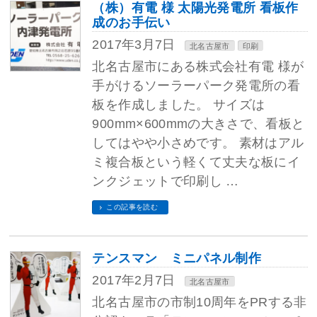
（株）有電 様 太陽光発電所 看板作
成のお手伝い
2017年3月7日
北名古屋市
印刷
北名古屋市にある株式会社有電 様が
手がけるソーラーパーク発電所の看
板を作成しました。 サイズは
900mm×600mmの大きさで、看板と
してはやや小さめです。 素材はアル
ミ複合板という軽くて丈夫な板にイ
ンクジェットで印刷し …
この記事を読む
テンスマン ミニパネル制作
2017年2月7日
北名古屋市
北名古屋市の市制10周年をPRする非