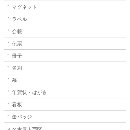
マグネット
ラベル
会報
伝票
冊子
名刺
幕
年賀状・はがき
看板
缶バッジ
名古屋市西区