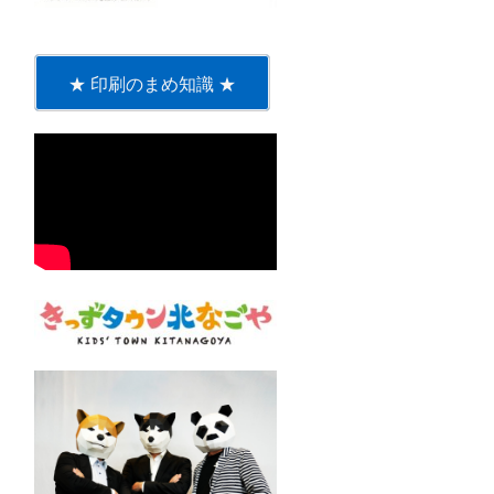
★ 印刷のまめ知識 ★