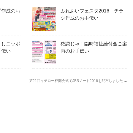
プ作成のお
ふれあいフェスタ2016 チラ
シ作成のお手伝い
こしニッポ
確認じゃ！臨時福祉給付金ご案
手伝い
内のお手伝い
第21回イチロー杯開会式でJBSノート2016を配布しました
→