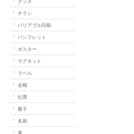
グッズ
チラシ
バリアブル印刷
パンフレット
ポスター
マグネット
ラベル
会報
伝票
冊子
名刺
幕