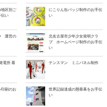
の地区別ご
にこりん缶バッジ制作のお手伝
手伝い
い
や 運営の
北名古屋市少年少女発明クラ
ブ ホームページ制作のお手伝
い
発電所 看
テンスマン ミニパネル制作
ル印刷のお
世界記録達成の懸垂幕をお手伝
い