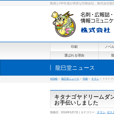
動画とHP作成が得意な印刷会社、株式会社龍
印刷
ノベ
選ばれる理由
龍巳堂ニュース
HOME
»
龍巳堂ニュース
»
印刷
»
チラシ
»
キタナゴ
キタナゴヤドリームダ
お手伝いしました
投稿日 : 2016年5月7日
カテゴリー :
チラシ
,
ポス