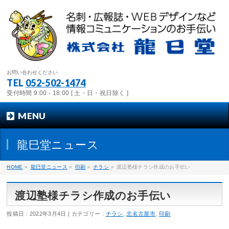
お問い合わせください
TEL
052-502-1474
受付時間 9:00 - 18:00 [ 土・日・祝日除く ]
MENU
龍巳堂ニュース
HOME
»
龍巳堂ニュース
»
印刷
»
チラシ
»
渡辺塾様チラシ作成のお手伝い
渡辺塾様チラシ作成のお手伝い
投稿日 : 2022年3月4日
カテゴリー :
チラシ
,
北名古屋市
,
印刷