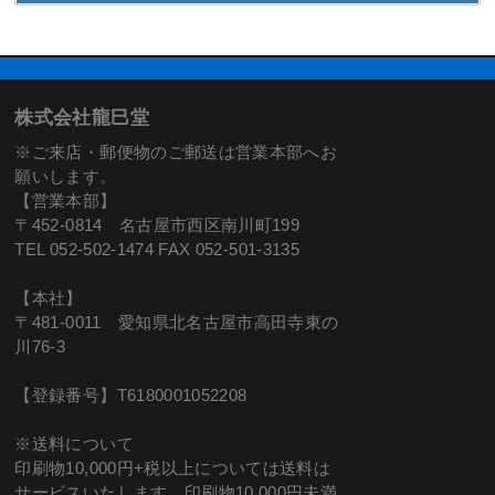
株式会社龍巳堂
※ご来店・郵便物のご郵送は営業本部へお
願いします。
【営業本部】
〒452-0814 名古屋市西区南川町199
TEL 052-502-1474 FAX 052-501-3135
【本社】
〒481-0011 愛知県北名古屋市高田寺東の
川76-3
【登録番号】T6180001052208
※送料について
印刷物10,000円+税以上については送料は
サービスいたします。印刷物10,000円未満