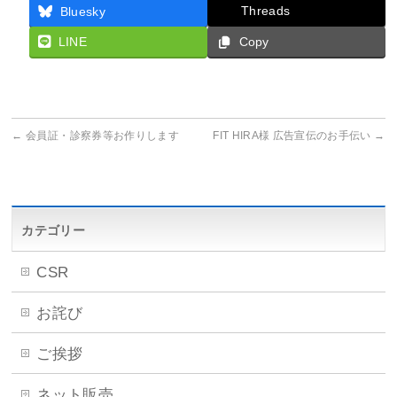
Threads
Bluesky
LINE
Copy
←
会員証・診察券等お作りします
FIT HIRA様 広告宣伝のお手伝い
→
カテゴリー
CSR
お詫び
ご挨拶
ネット販売