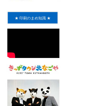
★ 印刷のまめ知識 ★