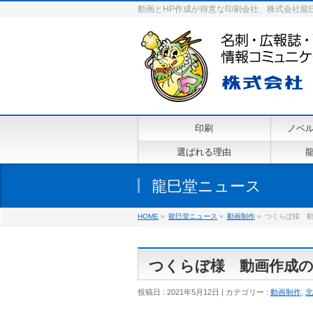
動画とHP作成が得意な印刷会社、株式会社龍
印刷
ノベ
選ばれる理由
龍巳堂ニュース
HOME
»
龍巳堂ニュース
»
動画制作
»
つくらぼ様 
つくらぼ様 動画作成
投稿日 : 2021年5月12日
カテゴリー :
動画制作
,
北