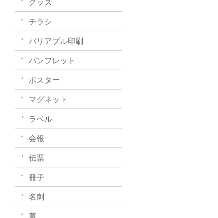
グッズ
チラシ
バリアブル印刷
パンフレット
ポスター
マグネット
ラベル
会報
伝票
冊子
名刺
幕